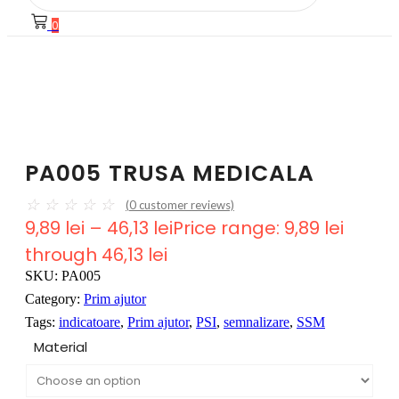
0
PA005 TRUSA MEDICALA
☆
☆
☆
☆
☆
(
0
customer reviews)
9,89
lei
–
46,13
lei
Price range: 9,89 lei
through 46,13 lei
SKU:
PA005
Category:
Prim ajutor
Tags:
indicatoare
,
Prim ajutor
,
PSI
,
semnalizare
,
SSM
Material