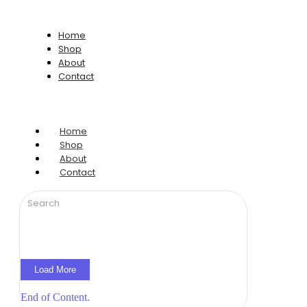
Home
Shop
About
Contact
Home
Shop
About
Contact
Load More
End of Content.