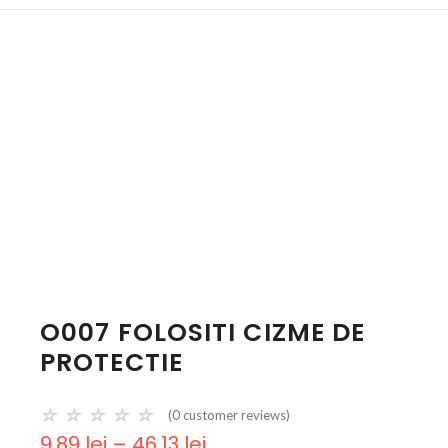
O007 FOLOSITI CIZME DE
PROTECTIE
☆
☆
☆
☆
☆
(
0
customer reviews)
9,89
lei
–
46,13
lei