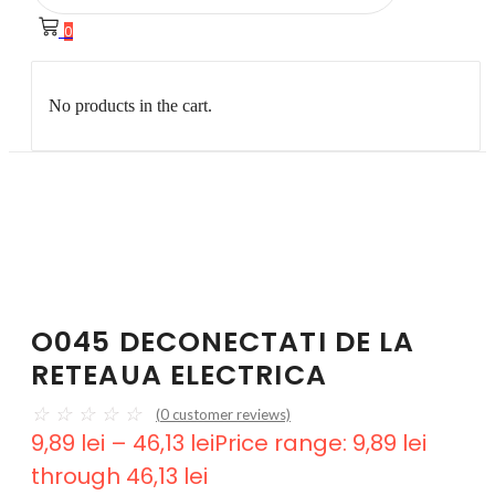
0
No products in the cart.
O045 DECONECTATI DE LA
RETEAUA ELECTRICA
☆
☆
☆
☆
☆
(
0
customer reviews)
9,89
lei
–
46,13
lei
Price range: 9,89 lei
through 46,13 lei