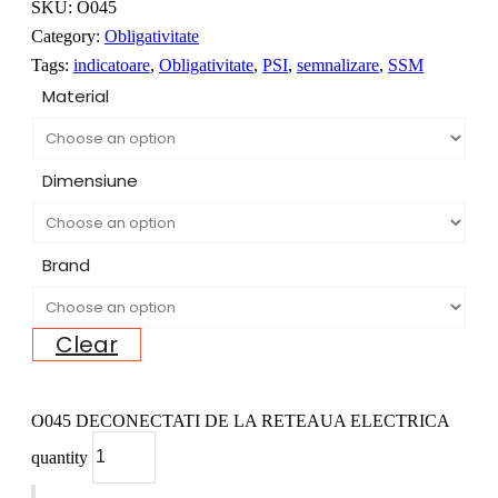
SKU:
O045
Category:
Obligativitate
Tags:
indicatoare
,
Obligativitate
,
PSI
,
semnalizare
,
SSM
Material
Dimensiune
Brand
Clear
O045 DECONECTATI DE LA RETEAUA ELECTRICA
quantity