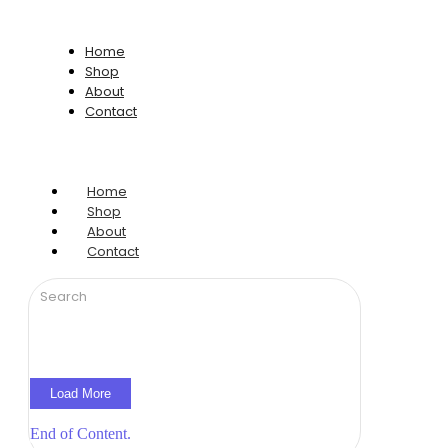
Home
Shop
About
Contact
Home
Shop
About
Contact
Load More
End of Content.