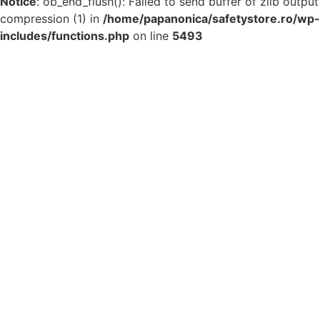
Notice
: ob_end_flush(): Failed to send buffer of zlib output
compression (1) in
/home/papanonica/safetystore.ro/wp-
includes/functions.php
on line
5493