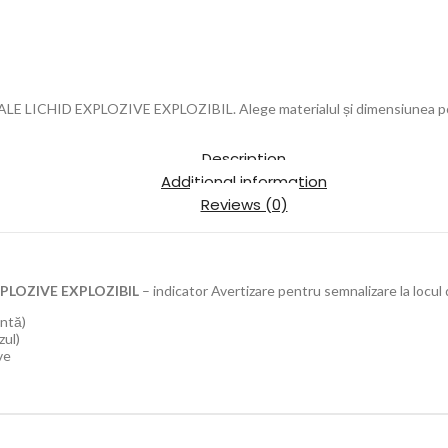
 LICHID EXPLOZIVE EXPLOZIBIL. Alege materialul și dimensiunea pot
Description
Additional information
Reviews (0)
PLOZIVE EXPLOZIBIL
– indicator Avertizare pentru semnalizare la locul
antă)
zul)
ve