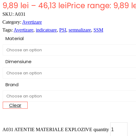
9,89
lei
–
46,13
lei
Price range: 9,89 l
SKU:
A031
Category:
Avertizare
Tags:
Avertizare
,
indicatoare
,
PSI
,
semnalizare
,
SSM
Material
Dimensiune
Brand
Clear
A031 ATENTIE MATERIALE EXPLOZIVE quantity