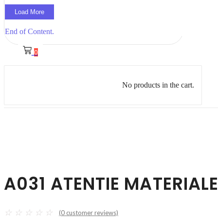
Load More
End of Content.
0
No products in the cart.
A031 ATENTIE MATERIALE
☆
☆
☆
☆
☆
(
0
customer reviews)