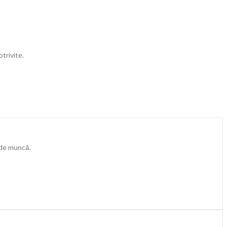
rivite.
 de muncă.