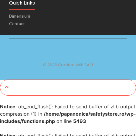
Quick Links
Dimensiuni
Contact
© 2026 Created with SAI11
Notice
: ob_end_flush(): Failed to send buffer of zlib output
compression (1) in
/home/papanonica/safetystore.ro/wp-
includes/functions.php
on line
5493
Notice
: ob_end_flush(): Failed to send buffer of zlib output