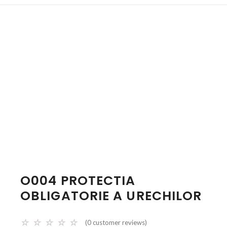
O004 PROTECTIA
OBLIGATORIE A URECHILOR
☆
☆
☆
☆
☆
(
0
customer reviews)