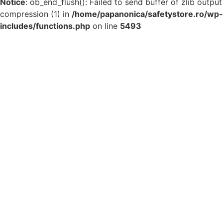
Notice
: ob_end_flush(): Failed to send buffer of zlib output
compression (1) in
/home/papanonica/safetystore.ro/wp-
includes/functions.php
on line
5493