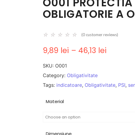
O001 PROTECTIA
OBLIGATORIE A 
☆
☆
☆
☆
☆
(
0
customer reviews)
9,89
lei
–
46,13
lei
SKU:
O001
Category:
Obligativitate
Tags:
indicatoare
,
Obligativitate
,
PSI
,
se
Material
Dimensiune