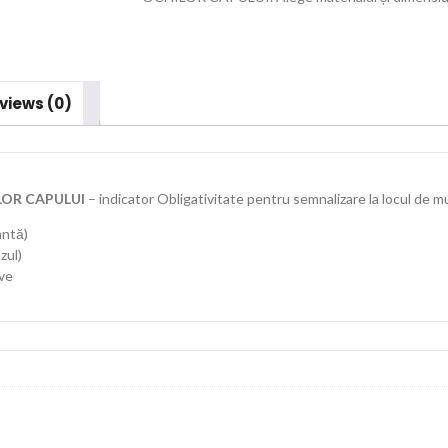
views (0)
LOR CAPULUI
– indicator Obligativitate pentru semnalizare la locul de m
antă)
zul)
ive