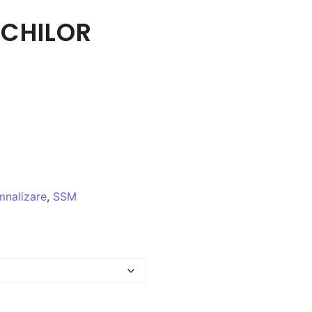
OCHILOR
mnalizare
,
SSM