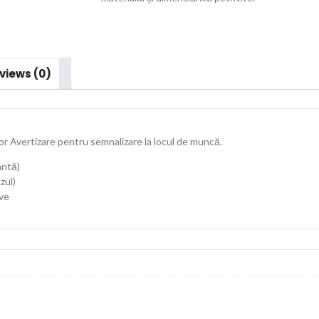
views (0)
or Avertizare pentru semnalizare la locul de muncă.
antă)
zul)
ive