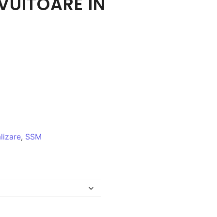
IVUITOARE IN
lizare
,
SSM