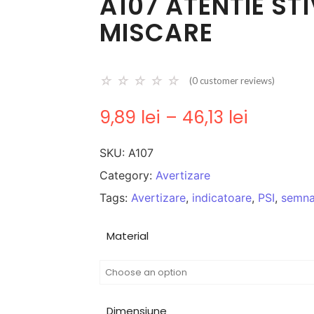
A107 ATENTIE ST
MISCARE
☆
☆
☆
☆
☆
(
0
customer reviews)
9,89
lei
–
46,13
lei
SKU:
A107
Category:
Avertizare
Tags:
Avertizare
,
indicatoare
,
PSI
,
semna
Material
Dimensiune